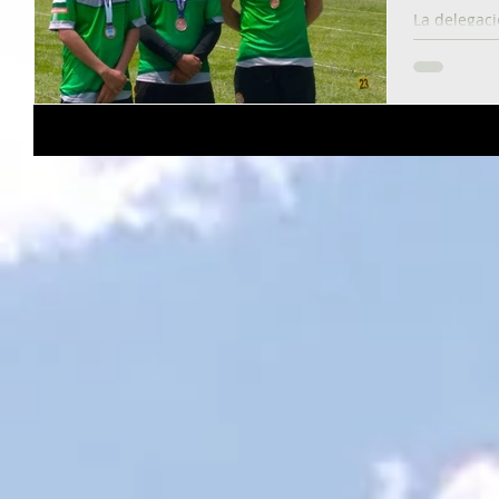
La delegac
parada del 
14 platas y